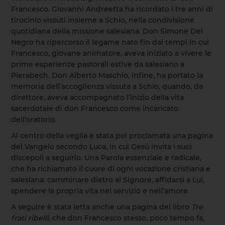
Francesco. Giovanni Andreetta ha ricordato i tre anni di
tirocinio vissuti insieme a Schio, nella condivisione
quotidiana della missione salesiana. Don Simone Del
Negro ha ripercorso il legame nato fin dai tempi in cui
Francesco, giovane animatore, aveva iniziato a vivere le
prime esperienze pastorali estive da salesiano a
Pierabech. Don Alberto Maschio, infine, ha portato la
memoria dell’accoglienza vissuta a Schio, quando, da
direttore, aveva accompagnato l’inizio della vita
sacerdotale di don Francesco come incaricato
dell’oratorio.
Al centro della veglia è stata poi proclamata una pagina
del Vangelo secondo Luca, in cui Gesù invita i suoi
discepoli a seguirlo. Una Parola essenziale e radicale,
che ha richiamato il cuore di ogni vocazione cristiana e
salesiana: camminare dietro al Signore, affidarsi a Lui,
spendere la propria vita nel servizio e nell’amore.
A seguire è stata letta anche una pagina del libro
Tre
frati ribelli
, che don Francesco stesso, poco tempo fa,