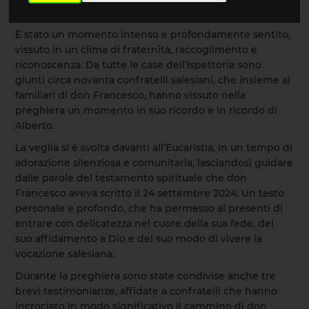
veglia di preghiera per don Francesco.
È stato un momento intenso e profondamente sentito,
vissuto in un clima di fraternità, raccoglimento e
riconoscenza. Da tutte le case dell’Ispettoria sono
giunti circa novanta confratelli salesiani, che insieme ai
familiari di don Francesco, hanno vissuto nella
preghiera un momento in suo ricordo e in ricordo di
Alberto.
La veglia si è svolta davanti all’Eucaristia, in un tempo di
adorazione silenziosa e comunitaria, lasciandosi guidare
dalle parole del testamento spirituale che don
Francesco aveva scritto il 24 settembre 2024. Un testo
personale e profondo, che ha permesso ai presenti di
entrare con delicatezza nel cuore della sua fede, del
suo affidamento a Dio e del suo modo di vivere la
vocazione salesiana.
Durante la preghiera sono state condivise anche tre
brevi testimonianze, affidate a confratelli che hanno
incrociato in modo significativo il cammino di don