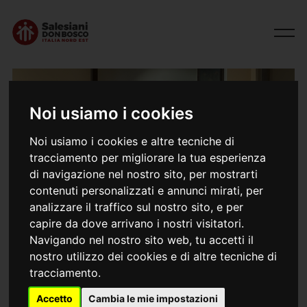
Noi usiamo i cookies
Noi usiamo i cookies e altre tecniche di
tracciamento per migliorare la tua esperienza
di navigazione nel nostro sito, per mostrarti
contenuti personalizzati e annunci mirati, per
analizzare il traffico sul nostro sito, e per
28/06/2026
Veglia di preghiera per don Francesco
capire da dove arrivano i nostri visitatori.
Navigando nel nostro sito web, tu accetti il
nostro utilizzo dei cookies e di altre tecniche di
tracciamento.
Nella serata di sabato 27 giugno 2026, presso l’opera
salesiana di Schio, l’Ispettoria Salesiana “San Marco”
Accetto
Cambia le mie impostazioni
dell’Italia Nord Est si è ritrovata per vivere insieme una