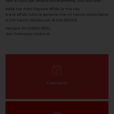
fare di tutto per amarlo sinceramente, fino alla fine!
Nelle tue mani Signore affido la mia vita
e a te affido tutte le persone che mi hanno voluto bene
e che hanno faticato per la mia felicità!
Sempre IN CORDE JESU
don Francesco Andreoli
Calendario