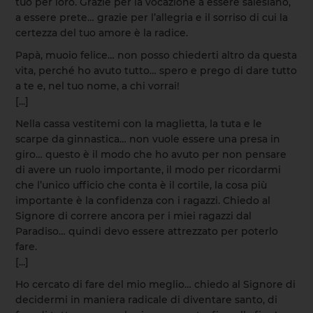
tuo per loro. Grazie per la vocazione a essere salesiano,
a essere prete… grazie per l’allegria e il sorriso di cui la
certezza del tuo amore è la radice.
Papà, muoio felice… non posso chiederti altro da questa
vita, perché ho avuto tutto… spero e prego di dare tutto
a te e, nel tuo nome, a chi vorrai!
[...]
Nella cassa vestitemi con la maglietta, la tuta e le
scarpe da ginnastica… non vuole essere una presa in
giro… questo è il modo che ho avuto per non pensare
di avere un ruolo importante, il modo per ricordarmi
che l’unico ufficio che conta è il cortile, la cosa più
importante è la confidenza con i ragazzi. Chiedo al
Signore di correre ancora per i miei ragazzi dal
Paradiso… quindi devo essere attrezzato per poterlo
fare.
[...]
Ho cercato di fare del mio meglio… chiedo al Signore di
decidermi in maniera radicale di diventare santo, di