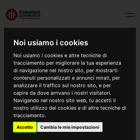
Noi usiamo i cookies
Noi usiamo i cookies e altre tecniche di
tracciamento per migliorare la tua esperienza
di navigazione nel nostro sito, per mostrarti
contenuti personalizzati e annunci mirati, per
analizzare il traffico sul nostro sito, e per
capire da dove arrivano i nostri visitatori.
04/07/2026
Navigando nel nostro sito web, tu accetti il
Testamento spirituale di don Francesco
nostro utilizzo dei cookies e di altre tecniche di
tracciamento.
Il testo che segue raccoglie alcuni passaggi essenziali
Accetto
Cambia le mie impostazioni
del testamento spirituale che don Francesco Andreoli
scrisse a Schio il 24 settembre 2024, quasi due anni