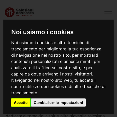
Noi usiamo i cookies
Noi usiamo i cookies e altre tecniche di
tracciamento per migliorare la tua esperienza
di navigazione nel nostro sito, per mostrarti
contenuti personalizzati e annunci mirati, per
analizzare il traffico sul nostro sito, e per
capire da dove arrivano i nostri visitatori.
Navigando nel nostro sito web, tu accetti il
17/01/2026
Sete di spiritualità
nostro utilizzo dei cookies e di altre tecniche di
tracciamento.
Accetto
Cambia le mie impostazioni
Sabato 17 gennaio, presso l’Istituto Maria Ausiliatrice di
Padova, si è vissuta una mattinata intensa e partecipata
dedicata al tema della spiritualità giovanile salesiana.