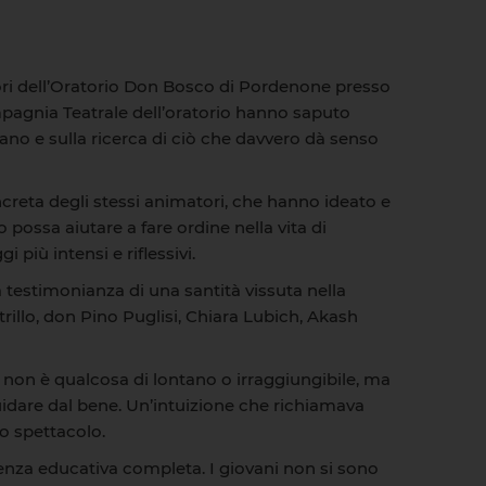
ori dell’Oratorio Don Bosco di Pordenone presso
mpagnia Teatrale dell’oratorio hanno saputo
iano e sulla ricerca di ciò che davvero dà senso
oncreta degli stessi animatori, che hanno ideato e
 possa aiutare a fare ordine nella vita di
più intensi e riflessivi.
 testimonianza di una santità vissuta nella
llo, don Pino Puglisi, Chiara Lubich, Akash
 non è qualcosa di lontano o irraggiungibile, ma
 guidare dal bene. Un’intuizione che richiamava
lo spettacolo.
enza educativa completa. I giovani non si sono