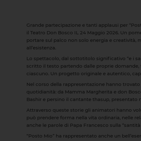
Grande partecipazione e tanti applausi per “Pos
il Teatro Don Bosco IL 24 Maggio 2026. Un pomer
portare sul palco non solo energia e creatività, 
all’esistenza.
Lo spettacolo, dal sottotitolo significativo “e i 
scritto il testo partendo dalle proprie domande, 
ciascuno. Un progetto originale e autentico, capa
Nel corso della rappresentazione hanno trovato 
quotidianità: da Mamma Margherita e don Bosco 
Bashir e persino il cantante thasup, presentato n
Attraverso queste storie gli animatori hanno vo
può prendere forma nella vita ordinaria, nelle rel
anche le parole di Papa Francesco sulla “santità 
“Posto Mio” ha rappresentato anche un bell’esem