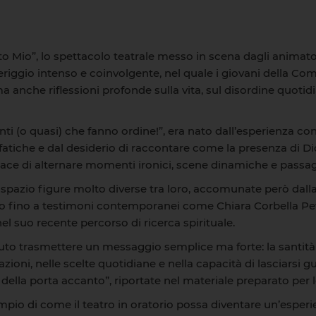
to Mio”, lo spettacolo teatrale messo in scena dagli animat
iggio intenso e coinvolgente, nel quale i giovani della Co
ma anche riflessioni profonde sulla vita, sul disordine quotid
santi (o quasi) che fanno ordine!”, era nato dall’esperienza c
fatiche e dal desiderio di raccontare come la presenza di Dio
ce di alternare momenti ironici, scene dinamiche e passaggi 
spazio figure molto diverse tra loro, accomunate però dalla
fino a testimoni contemporanei come Chiara Corbella Petri
el suo recente percorso di ricerca spirituale.
luto trasmettere un messaggio semplice ma forte: la santità
azioni, nelle scelte quotidiane e nella capacità di lasciarsi
della porta accanto”, riportate nel materiale preparato per 
pio di come il teatro in oratorio possa diventare un’esperi