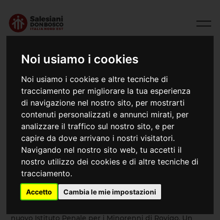
Noi usiamo i cookies
Noi usiamo i cookies e altre tecniche di
tracciamento per migliorare la tua esperienza
di navigazione nel nostro sito, per mostrarti
contenuti personalizzati e annunci mirati, per
analizzare il traffico sul nostro sito, e per
capire da dove arrivano i nostri visitatori.
Navigando nel nostro sito web, tu accetti il
06/04/2026
Pasqua nel carcere minorile
nostro utilizzo dei cookies e di altre tecniche di
tracciamento.
Accetto
Cambia le mie impostazioni
Nel cuore della Pasqua, domenica 5 aprile, un piccolo
segno di speranza ha preso forma tra le mura del
nuovo Istituto Penale per i Minorenni di Rovigo. Un