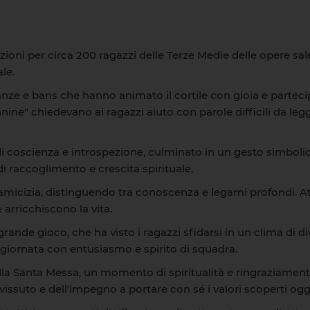
ioni per circa 200 ragazzi delle Terze Medie delle opere sale
le.
nze e bans che hanno animato il cortile con gioia e partecip
ine" chiedevano ai ragazzi aiuto con parole difficili da leg
 coscienza e introspezione, culminato in un gesto simboli
 raccoglimento e crescita spirituale.
'amicizia, distinguendo tra conoscenza e legami profondi. Att
 arricchiscono la vita.
rande gioco, che ha visto i ragazzi sfidarsi in un clima di d
giornata con entusiasmo e spirito di squadra.
ella Santa Messa, un momento di spiritualità e ringraziament
ssuto e dell'impegno a portare con sé i valori scoperti ogg