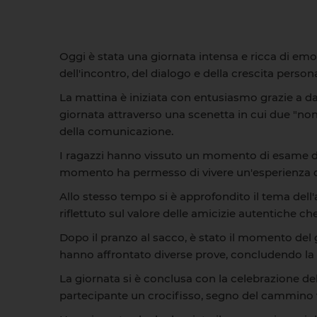
Oggi è stata una giornata intensa e ricca di emoz
dell'incontro, del dialogo e della crescita persona
La mattina è iniziata con entusiasmo grazie a da
giornata attraverso una scenetta in cui due "nonn
della comunicazione.
I ragazzi hanno vissuto un momento di esame di
momento ha permesso di vivere un'esperienza di
Allo stesso tempo si è approfondito il tema dell
riflettuto sul valore delle amicizie autentiche che
Dopo il pranzo al sacco, è stato il momento del g
hanno affrontato diverse prove, concludendo la 
La giornata si è conclusa con la celebrazione d
partecipante un crocifisso, segno del cammino vi