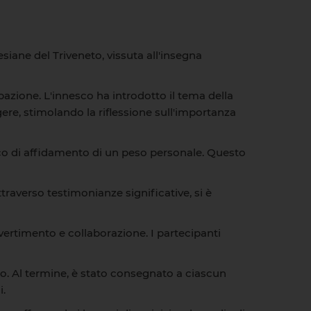
siane del Triveneto, vissuta all'insegna
azione. L'innesco ha introdotto il tema della
gere, stimolando la riflessione sull'importanza
co di affidamento di un peso personale. Questo
raverso testimonianze significative, si è
ivertimento e collaborazione. I partecipanti
o. Al termine, è stato consegnato a ciascun
i.