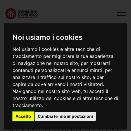
Noi usiamo i cookies
Noi usiamo i cookies e altre tecniche di
tracciamento per migliorare la tua esperienza
di navigazione nel nostro sito, per mostrarti
contenuti personalizzati e annunci mirati, per
analizzare il traffico sul nostro sito, e per
capire da dove arrivano i nostri visitatori.
17/05/2026
Navigando nel nostro sito web, tu accetti il
Incontro Mamma Margherita
nostro utilizzo dei cookies e di altre tecniche di
tracciamento.
Accetto
Cambia le mie impostazioni
Domenica 17 maggio, presso l’Istituto Salesiano Don
Bosco di Mestre, si è svolto l’incontro del gruppo
“Mamma Margherita”, realtà che raccoglie i genitori dei