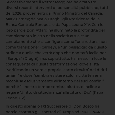
Successivamente il Rettor Maggiore ha citato tre
diversi recenti interventi di personalità pubbliche, tutti
del 2026, provenienti dal Primo Ministro del Canada,
Mark Carney; da Mario Draghi, già Presidente della
Banca Centrale Europea; e da Papa Leone XIV. Con le
loro parole Don Attard ha illuminato la profondità del
cambiamento in atto nella società attuale: un
cambiamento che si configura come “una rottura, non
come transizione” (Carney), e “un passaggio da questo
ordine a quello che verrà dopo che non sarà facile per
l’Europa” (Draghi); ma, soprattutto, ha messo in luce le
conseguenza di questa trasformazione, dove si sta
“verificando un vero e proprio ‘corto circuito’ dei diritti
umani” e dove “sembra esistere solo la città terrena
racchiusa esclusivamente all’interno dei suoi confini”
perché “il nostro tempo sembra piuttosto incline a
negare ‘diritto di cittadinanza’ alla città di Dio” (Papa
Leone XIV).
In questo scenario l’XI Successore di Don Bosco ha
perciò esortato gli Ispettori d’Europa ad IMPEGNARSI