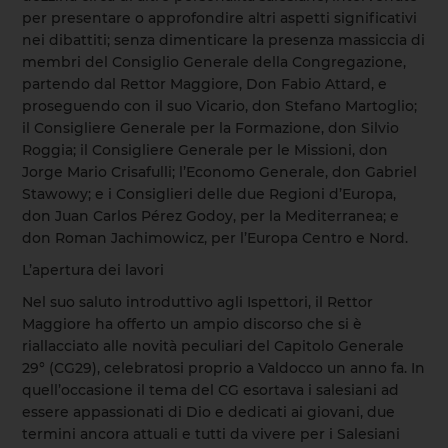
per presentare o approfondire altri aspetti significativi
nei dibattiti; senza dimenticare la presenza massiccia di
membri del Consiglio Generale della Congregazione,
partendo dal Rettor Maggiore, Don Fabio Attard, e
proseguendo con il suo Vicario, don Stefano Martoglio;
il Consigliere Generale per la Formazione, don Silvio
Roggia; il Consigliere Generale per le Missioni, don
Jorge Mario Crisafulli; l’Economo Generale, don Gabriel
Stawowy; e i Consiglieri delle due Regioni d’Europa,
don Juan Carlos Pérez Godoy, per la Mediterranea; e
don Roman Jachimowicz, per l’Europa Centro e Nord.
L’apertura dei lavori
Nel suo saluto introduttivo agli Ispettori, il Rettor
Maggiore ha offerto un ampio discorso che si è
riallacciato alle novità peculiari del Capitolo Generale
29° (CG29), celebratosi proprio a Valdocco un anno fa. In
quell’occasione il tema del CG esortava i salesiani ad
essere appassionati di Dio e dedicati ai giovani, due
termini ancora attuali e tutti da vivere per i Salesiani