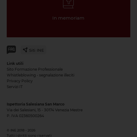
In memoriam
Siti INE
Link utili
Sito Formazione Professionale
Whistleblowing - segnalazione illeciti
Privacy Policy
Servizi IT
Ispettoria Salesiana San Marco
Via dei Salesiani, 15 - 30174 Venezia Mestre
P. IVA 02360500264
© INE 2018 - 2026
Tutti i diritti sono riservati