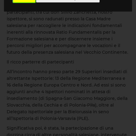
il IX Incontro degli Ispettori salesiani d’Europa. Oltre 50
partecipanti, tra cui don Silvio Zanchetta, nostro
ispettore, si sono radunati presso la Casa Madre
salesiana per raccogliere le indicazioni fondamentali
inerenti alla rinnovata Ratio Fundamentalis per la
Formazione salesiana e per discernere insieme i
percorsi migliori per accompagnare le vocazioni e il
futuro della presenza salesiana nel Vecchio Continente.
Il ricco parterre di partecipanti
All’incontro hanno preso parte 29 Superiori insediati di
altrettante Ispettorie: 13 della Regione Mediterranea e
16 della Regione Europa Centro e Nord. Ad essi si sono
aggiunti anche 4 Ispettori nominati in attesa di
insediamento (di Spagna-San Giacomo Maggiore, della
Slovacchia, della Cechia e di Polonia-Piła), oltre al
Delegato Ispettoriale per la Bielorussia in seno
all’Ispettoria di Polonia-Varsavia (PLE).
Significativa poi, è stata, la partecipazione di una
dozzina circa di altre personalità salesiane, intervenute