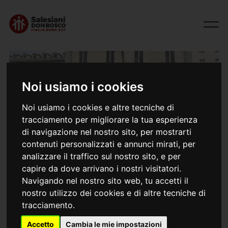
Noi usiamo i cookies
Noi usiamo i cookies e altre tecniche di
tracciamento per migliorare la tua esperienza
di navigazione nel nostro sito, per mostrarti
contenuti personalizzati e annunci mirati, per
analizzare il traffico sul nostro sito, e per
02/03/2026
Incontro ispettori d'Europa
capire da dove arrivano i nostri visitatori.
Navigando nel nostro sito web, tu accetti il
nostro utilizzo dei cookies e di altre tecniche di
tracciamento.
(ANS – Torino) – Si è svolto nel fine-settimana appena
Accetto
Cambia le mie impostazioni
concluso (27 febbraio – 1° marzo 2026) a Torino-Valdocco