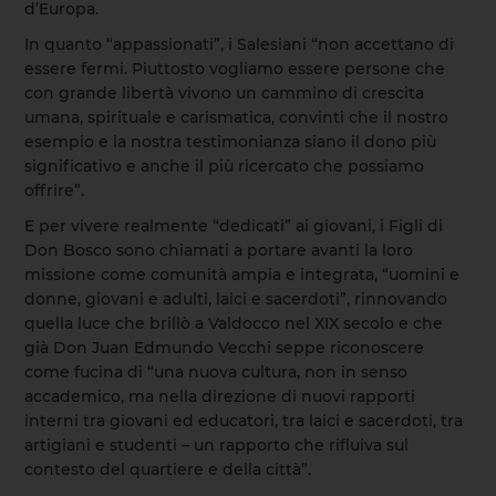
d’Europa.
In quanto “appassionati”, i Salesiani “non accettano di
essere fermi. Piuttosto vogliamo essere persone che
con grande libertà vivono un cammino di crescita
umana, spirituale e carismatica, convinti che il nostro
esempio e la nostra testimonianza siano il dono più
significativo e anche il più ricercato che possiamo
offrire”.
E per vivere realmente “dedicati” ai giovani, i Figli di
Don Bosco sono chiamati a portare avanti la loro
missione come comunità ampia e integrata, “uomini e
donne, giovani e adulti, laici e sacerdoti”, rinnovando
quella luce che brillò a Valdocco nel XIX secolo e che
già Don Juan Edmundo Vecchi seppe riconoscere
come fucina di “una nuova cultura, non in senso
accademico, ma nella direzione di nuovi rapporti
interni tra giovani ed educatori, tra laici e sacerdoti, tra
artigiani e studenti – un rapporto che rifluiva sul
contesto del quartiere e della città”.