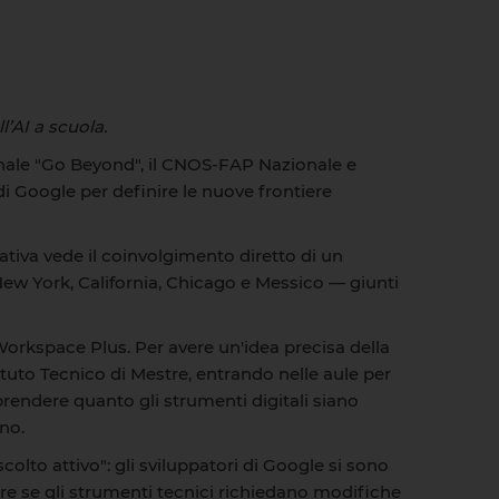
l’AI a scuola.
onale "Go Beyond", il CNOS-FAP Nazionale e
i Google per definire le nuove frontiere
iativa vede il coinvolgimento diretto di un
 New York, California, Chicago e Messico — giunti
Workspace Plus. Per avere un'idea precisa della
ituto Tecnico di Mestre, entrando nelle aule per
rendere quanto gli strumenti digitali siano
no.
olto attivo": gli sviluppatori di Google si sono
pire se gli strumenti tecnici richiedano modifiche