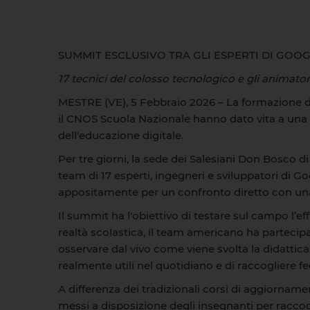
SUMMIT ESCLUSIVO TRA GLI ESPERTI DI GOO
17 tecnici del colosso tecnologico e gli animatori
MESTRE (VE), 5 Febbraio 2026 – La formazione de
il CNOS Scuola Nazionale hanno dato vita a una c
dell'educazione digitale.
Per tre giorni, la sede dei Salesiani Don Bosco di
team di 17 esperti, ingegneri e sviluppatori di 
appositamente per un confronto diretto con una d
Il summit ha l'obiettivo di testare sul campo l’
realtà scolastica, il team americano ha partecipa
osservare dal vivo come viene svolta la didatti
realmente utili nel quotidiano e di raccogliere f
A differenza dei tradizionali corsi di aggiorname
messi a disposizione degli insegnanti per raccogl