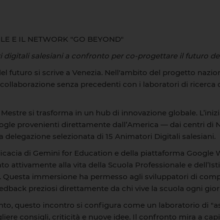
GLE E IL NETWORK "GO BEYOND"
 digitali salesiani a confronto per co-progettare il futuro del
l futuro si scrive a Venezia. Nell'ambito del progetto nazi
ollaborazione senza precedenti con i laboratori di ricerca d
 Mestre si trasforma in un hub di innovazione globale. L’iniz
Google provenienti direttamente dall’America — dai centri di
elegazione selezionata di 15 Animatori Digitali salesiani.
efficacia di Gemini for Education e della piattaforma Google 
to attivamente alla vita della Scuola Professionale e dell’Ist
ca. Questa immersione ha permesso agli sviluppatori di comp
eedback preziosi direttamente da chi vive la scuola ogni gior
nto, questo incontro si configura come un laboratorio di "asc
iere consigli, criticità e nuove idee. Il confronto mira a ca