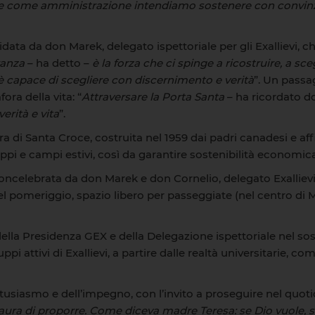
e come amministrazione intendiamo sostenere con convinzio
uidata da don Marek, delegato ispettoriale per gli Exallievi, 
ranza
– ha detto –
è la forza che ci spinge a ricostruire, a sce
è capace di scegliere con discernimento e verità
”. Un passa
ra della vita: “
Attraversare la Porta Santa
– ha ricordato 
erità e vita
”.
ra di Santa Croce, costruita nel 1959 dai padri canadesi e affi
pi e campi estivi, così da garantire sostenibilità economica
oncelebrata da don Marek e don Cornelio, delegato Exalliev
l pomeriggio, spazio libero per passeggiate (nel centro di Mez
della Presidenza GEX e della Delegazione ispettoriale nel sos
pi attivi di Exallievi, a partire dalle realtà universitarie, c
entusiasmo e dell’impegno, con l’invito a proseguire nel quot
ura di proporre. Come diceva madre Teresa: se Dio vuole, sa