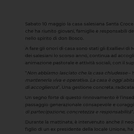
Sabato 10 maggio la casa salesiana Santa Croce d
che ha riunito giovani, famiglie e responsabili de
nello spirito di don Bosco.
A fare gli onori di casa sono stati gli Exallievi 
dei salesiani lo scorso anno, continua ad accogl
animazione pastorale e attività sociali, con il su
“
Non abbiamo lasciato che la casa chiudesse
– 
mantenerla viva e operativa. La casa è oggi abitata
di accoglienza
”. Una gestione concreta, radicat
Un segno forte di questo rinnovamento è l’insed
passaggio generazionale consapevole e coraggi
di partecipazione, concretezza e responsabilità
”.
Durante la mattinata, è intervenuto anche il neoe
figlio di un ex presidente della locale Unione, ha