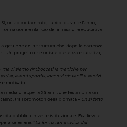
 Sì, un appuntamento, l’unico durante l’anno,
ità, formazione e rilancio della missione educativa
lla gestione della struttura che, dopo la partenza
unni. Un progetto che unisce presenza educativa,
 –
ma ci siamo rimboccati le maniche per
ive, eventi sportivi, incontri giovanili e servizi
e e motivato.
tà media di appena 25 anni, che testimonia un
talino, tra i promotori della giornata –
un sì fatto
ita pubblica in veste istituzionale. Exallievo e
opera salesiana. “
La formazione civica dei