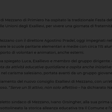
i Mezzano di Primiero ha ospitato la tradizionale Festa del
lle Unioni degli Exallievi, per vivere una giornata di fratern
di Mezzano con il direttore Agostino Pradel, oggi impegnati ne
iere le scuole paritarie elementari e medie con circa 115 al
pporto di volontari e animatori, anche esterni.
ha spiegato Luca, Exallievo e membro del gruppo dirigente
 da attività educative quotidiane e ospita anche iniziative est
a nel carisma salesiano, portata avanti da un gruppo giovan
iamento del nuovo consiglio Exallievi di Mezzano, con un’e
oso. “
Serve un Sì attivo, non solo affettivo
– ha dichiarato Na
letto sindaco di Mezzano, Ivano Orsingher, alla sua prima usc
 sottolineato la storica alleanza educativa tra il Comune e l’