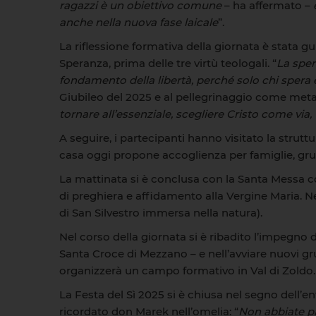
ragazzi è un obiettivo comune
– ha affermato –
anche nella nuova fase laicale
”.
La riflessione formativa della giornata è stata g
Speranza, prima delle tre virtù teologali. “
La spe
fondamento della libertà, perché solo chi spera 
Giubileo del 2025 e al pellegrinaggio come metafo
tornare all’essenziale, scegliere Cristo come via, v
A seguire, i partecipanti hanno visitato la struttu
casa oggi propone accoglienza per famiglie, grup
La mattinata si è conclusa con la Santa Messa c
di preghiera e affidamento alla Vergine Maria. Ne
di San Silvestro immersa nella natura).
Nel corso della giornata si è ribadito l’impegno 
Santa Croce di Mezzano – e nell’avviare nuovi grup
organizzerà un campo formativo in Val di Zoldo.
La Festa del Sì 2025 si è chiusa nel segno dell’
ricordato don Marek nell’omelia: “
Non abbiate pa