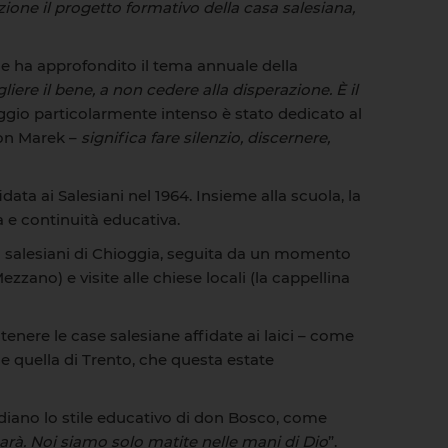
ne il progetto formativo della casa salesiana,
che ha approfondito il tema annuale della
gliere il bene, a non cedere alla disperazione. È il
ggio particolarmente intenso è stato dedicato al
don Marek –
significa fare silenzio, discernere,
data ai Salesiani nel 1964. Insieme alla scuola, la
 e continuità educativa.
i salesiani di Chioggia, seguita da un momento
zano) e visite alle chiese locali (la cappellina
tenere le case salesiane affidate ai laici – come
ome quella di Trento, che questa estate
idiano lo stile educativo di don Bosco, come
rà. Noi siamo solo matite nelle mani di Dio
”.