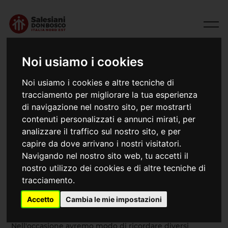
Noi usiamo i cookies
Noi usiamo i cookies e altre tecniche di
tracciamento per migliorare la tua esperienza
di navigazione nel nostro sito, per mostrarti
contenuti personalizzati e annunci mirati, per
analizzare il traffico sul nostro sito, e per
capire da dove arrivano i nostri visitatori.
Navigando nel nostro sito web, tu accetti il
26/05/2024
Este - Giornata di ringraziamento
nostro utilizzo dei cookies e di altre tecniche di
tracciamento.
Accetto
Cambia le mie impostazioni
SABATO 01 GIUGNO a Este dalle ore 11.00, ci sarà un
momento di ringraziamento alla comunità Salesiana.
Nell'occasione avremo modo di ricordare diversi