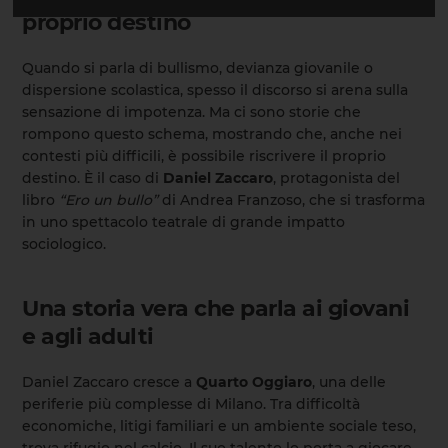
proprio destino
Quando si parla di bullismo, devianza giovanile o
dispersione scolastica, spesso il discorso si arena sulla
sensazione di impotenza. Ma ci sono storie che
rompono questo schema, mostrando che, anche nei
contesti più difficili, è possibile riscrivere il proprio
destino. È il caso di
Daniel Zaccaro
, protagonista del
libro
“Ero un bullo”
di Andrea Franzoso, che si trasforma
in uno spettacolo teatrale di grande impatto
sociologico.
Una storia vera che parla ai giovani
e agli adulti
Daniel Zaccaro cresce a
Quarto Oggiaro
, una delle
periferie più complesse di Milano. Tra difficoltà
economiche, litigi familiari e un ambiente sociale teso,
trova rifugio nel calcio. Il suo talento lo porta a giocare