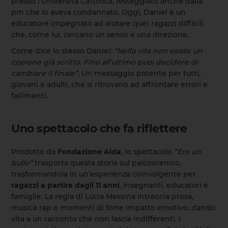
presso l’Università Cattolica, festeggiato anche dalla
pm che lo aveva condannato. Oggi, Daniel è un
educatore impegnato ad aiutare quei ragazzi difficili
che, come lui, cercano un senso e una direzione.
Come dice lo stesso Daniel:
“Nella vita non esiste un
copione già scritto. Fino all’ultimo puoi decidere di
cambiare il finale”
. Un messaggio potente per tutti,
giovani e adulti, che si ritrovano ad affrontare errori e
fallimenti.
Uno spettacolo che fa riflettere
Prodotto da
Fondazione Aida
, lo spettacolo
“Ero un
bullo”
trasporta questa storia sul palcoscenico,
trasformandola in un’esperienza coinvolgente per
ragazzi a partire dagli 11 anni
, insegnanti, educatori e
famiglie. La regia di Lucia Messina intreccia prosa,
musica rap e momenti di forte impatto emotivo, dando
vita a un racconto che non lascia indifferenti. I