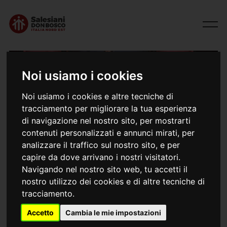
Noi usiamo i cookies
Noi usiamo i cookies e altre tecniche di
tracciamento per migliorare la tua esperienza
di navigazione nel nostro sito, per mostrarti
contenuti personalizzati e annunci mirati, per
analizzare il traffico sul nostro sito, e per
29/11/2024
capire da dove arrivano i nostri visitatori.
Ero un bullo
Navigando nel nostro sito web, tu accetti il
nostro utilizzo dei cookies e di altre tecniche di
tracciamento.
Accetto
Cambia le mie impostazioni
"Ero un bullo": la forza di cambiare il