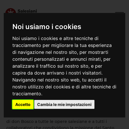
Noi usiamo i cookies
Noi usiamo i cookies e altre tecniche di
tracciamento per migliorare la tua esperienza
di navigazione nel nostro sito, per mostrarti
contenuti personalizzati e annunci mirati, per
analizzare il traffico sul nostro sito, e per
capire da dove arrivano i nostri visitatori.
Navigando nel nostro sito web, tu accetti il
nostro utilizzo dei cookies e di altre tecniche di
31/01/2026
Don Bosco
tracciamento.
Accetto
Cambia le mie impostazioni
L'ispettoria salesiana San Marco augura una buona festa
di don Bosco a tutte le opere salesiane e a tutti i
collaboratori che condividono la missione del Santo