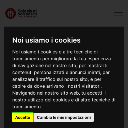
Noi usiamo i cookies
Noi usiamo i cookies e altre tecniche di
tracciamento per migliorare la tua esperienza
di navigazione nel nostro sito, per mostrarti
contenuti personalizzati e annunci mirati, per
analizzare il traffico sul nostro sito, e per
capire da dove arrivano i nostri visitatori.
08/01/2024
Buona stoffa
Navigando nel nostro sito web, tu accetti il
nostro utilizzo dei cookies e di altre tecniche di
tracciamento.
Carissimi,
Accetto
Cambia le mie impostazioni
buon anno! Finito il tempo di Natale e tornati nel