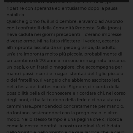
tempo ordinario condividiamo due cose belle, per
ripartire con speranza ed entusiasmo dopo la pausa
natalizia.
Qualche giorno fa, il 31 dicembre, eravamo ad Auronzo
con i confratelli della Comunità Proposta. Sulla (poca)
neve caduta nei giorni precedenti c’erano impresse
diverse orme. Mi ha fatto riflettere il vedere, accanto
all’impronta lasciata da un piede grande, da adulto,
un’altra impronta molto più piccola, probabilmente di
un bambino di 2\3 anni e mi sono immaginato la scena:
un papà, o un fratello maggiore, che accompagna per
mano i passi incerti e magari stentati del figlio piccolo
o del fratellino. Il Vangelo che abbiamo ascoltato ieri,
nella festa del battesimo del Signore, ci ricorda della
possibilità bella di riconoscere e ricordare chi, nel corso
degli anni, ci ha fatto dono della fede e ci ha aiutato a
camminare…prendendoci concretamente per mano o,
da lontano, sostenendoci con la preghiera o in altro
modo. Nello stesso tempo è una pagina che ci ricorda
come la nostra identità, la nostra originalità, ci è data
dallo Spirito e nello Spirito e da quella voce che, a cielo