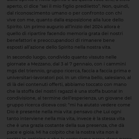
aperto, ci dice “sei il mio figlio prediletto”. Non, quindi,
dal riconoscimento umano o per confronto con chi
vive con me, quanto dalla esposizione alla luce dello
Spirito. Un primo augurio all’inizio del 2024 allora è
quello di ripartire facendo memoria grata dei nostri
benefattori e preoccupandoci di rimanere bene
esposti all’azione dello Spirito nella nostra vita.
In secondo luogo, condivido quanto vissuto nelle
giornate a Mezzano, dal 3 al 7 gennaio, con i cammini
mgs del triennio, gruppo ricerca, faccia a faccia prima e
universitari-lavoratori poi. In un clima bello, salesiano, al
di là dei contenuti offerti, abbiamo toccato con mano
che la stoffa dei nostri ragazzi è una stoffa buona! In
condivisione, al termine dell’esperienza, un giovane del
gruppo ricerca diceva così: “mi ha aiutato vedere come
Dio è presente nella mia vita: pensavo che Lui ogni
tanto interviene nella mia vita, invece è la stessa vita
che è una grazia costante della sua presenza, che dà
pace e gioia. Mi ha colpito che la nostra vita non è
scritta in anticipo e che la costruiamo passo dopo passo