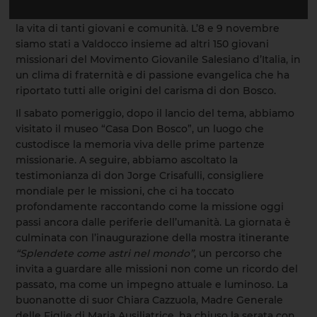
esperienze missionarie che, nel tempo, hanno segnato
la vita di tanti giovani e comunità. L’8 e 9 novembre
siamo stati a Valdocco insieme ad altri 150 giovani
missionari del Movimento Giovanile Salesiano d’Italia, in
un clima di fraternità e di passione evangelica che ha
riportato tutti alle origini del carisma di don Bosco.
Il sabato pomeriggio, dopo il lancio del tema, abbiamo
visitato il museo “Casa Don Bosco”, un luogo che
custodisce la memoria viva delle prime partenze
missionarie. A seguire, abbiamo ascoltato la
testimonianza di don Jorge Crisafulli, consigliere
mondiale per le missioni, che ci ha toccato
profondamente raccontando come la missione oggi
passi ancora dalle periferie dell’umanità. La giornata è
culminata con l’inaugurazione della mostra itinerante
“Splendete come astri nel mondo”
, un percorso che
invita a guardare alle missioni non come un ricordo del
passato, ma come un impegno attuale e luminoso. La
buonanotte di suor Chiara Cazzuola, Madre Generale
delle Figlie di Maria Ausiliatrice, ha chiuso la serata con