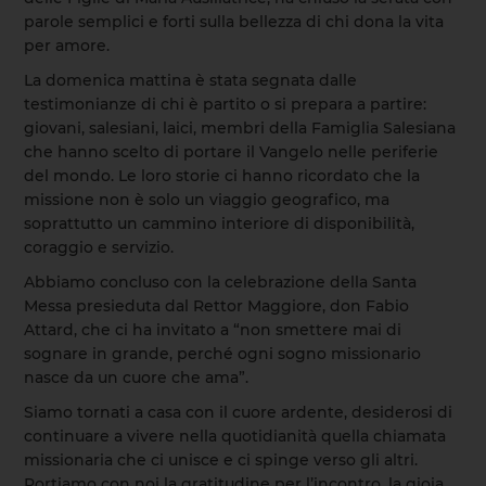
parole semplici e forti sulla bellezza di chi dona la vita
per amore.
La domenica mattina è stata segnata dalle
testimonianze di chi è partito o si prepara a partire:
giovani, salesiani, laici, membri della Famiglia Salesiana
che hanno scelto di portare il Vangelo nelle periferie
del mondo. Le loro storie ci hanno ricordato che la
missione non è solo un viaggio geografico, ma
soprattutto un cammino interiore di disponibilità,
coraggio e servizio.
Abbiamo concluso con la celebrazione della Santa
Messa presieduta dal Rettor Maggiore, don Fabio
Attard, che ci ha invitato a “non smettere mai di
sognare in grande, perché ogni sogno missionario
nasce da un cuore che ama”.
Siamo tornati a casa con il cuore ardente, desiderosi di
continuare a vivere nella quotidianità quella chiamata
missionaria che ci unisce e ci spinge verso gli altri.
Portiamo con noi la gratitudine per l’incontro, la gioia