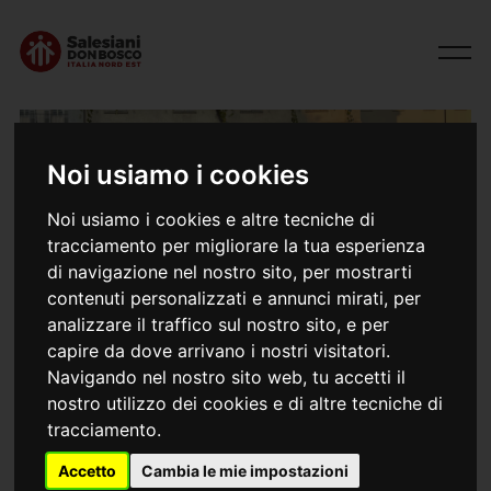
Noi usiamo i cookies
Noi usiamo i cookies e altre tecniche di
tracciamento per migliorare la tua esperienza
di navigazione nel nostro sito, per mostrarti
contenuti personalizzati e annunci mirati, per
analizzare il traffico sul nostro sito, e per
10/11/2025
capire da dove arrivano i nostri visitatori.
Be a Mission
Navigando nel nostro sito web, tu accetti il
nostro utilizzo dei cookies e di altre tecniche di
tracciamento.
In occasione dei 150 anni dalla prima spedizione
missionaria salesiana, abbiamo vissuto due giorni
Accetto
Cambia le mie impostazioni
intensi per ringraziare, ripensare e rilanciare le