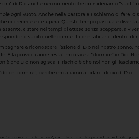
azioni" di Dio anche nei momenti che consideriamo "vuoti" o
mpie ogni vuoto. Anche nella pastorale rischiamo di fare lo s
e che ci precede e ci supera. Questo tempo pasquale diventa a
ssente, a stare nei tempi di attesa senza scappare, a viver
n rispondono subito, nelle comunità che faticano, dentro di 
mpagnare a riconoscere l’azione di Dio nel nostro sonno, nell
otte. E la provocazione resta: imparare a “dormire” in Dio.
non è che Dio non agisca. Il rischio è che noi non gli lasciam
 “dolce dormire”, perchè impariamo a fidarci di più di Dio.
 mio “servizio divino del sonno”, come ho chiamato questo tempo fin da quando 