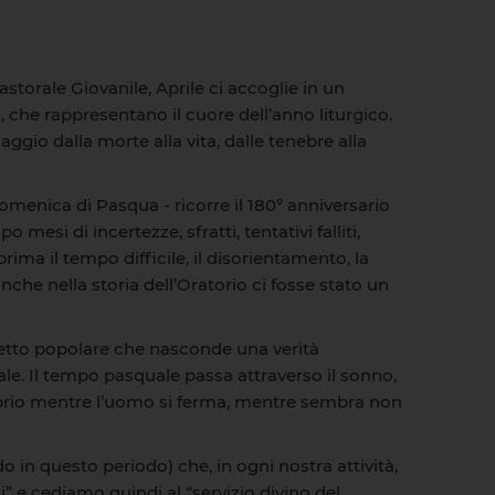
storale Giovanile, Aprile ci accoglie in un
 che rappresentano il cuore dell’anno liturgico.
aggio dalla morte alla vita, dalle tenebre alla
Domenica di Pasqua - ricorre il 180° anniversario
esi di incertezze, sfratti, tentativi falliti,
rima il tempo difficile, il disorientamento, la
nche nella storia dell’Oratorio ci fosse stato un
detto popolare che nasconde una verità
uale. Il tempo pasquale passa attraverso il sonno,
 proprio mentre l’uomo si ferma, mentre sembra non
 in questo periodo) che, in ogni nostra attività,
 e cediamo quindi al “servizio divino del