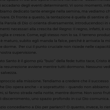
i accadano degli eventi determinanti. Vi sono momenti, infatti
 abbiamo dedicato tante energie nella semina, ma vediamo che 
vare. Di fronte a questo, la tentazione è quella di sentire di d
a, la Parola di Dio ci orienta diversamente, introducendoci 
elementi necessari alla crescita del Regno: Il regno, infatti, 
oglia e cresce. Come, egli stesso non lo sa. Il terreno prod
o è maturo, subito egli manda la falce, perché è arrivata la m
e dorme. Per cui il punto cruciale non risiede nelle capacit
 nostra supervisione.
to Santo è il giorno più “buio” della fede: tutto tace, Cristo 
. E la resurrezione avviene mentre tutti dormono. Nessuno ve
 salvezza.
pproccio alla missione. Tendiamo a credere che il successo pa
ela che Dio opera anche – e soprattutto – quando non abbiamo 
gni, si fanno strada nella notte, mentre dorme. Non sono fru
o di discernimento, uno spazio profondo in cui Dio comunica.
zio concediamo a Dio per parlarci? O quanto, invece, lo rie