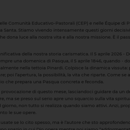
 nelle Comunità Educativo-Pastorali (CEP) e nelle Équipe di Pa
 Santa. Stiamo vivendo intensamente questi giorni decisivi,
e dona luce alla nostra vita e alla nostra missione. È il pass
ficativa della nostra storia carismatica. Il 5 aprile 2026 - 
empre una domenica di Pasqua, il 5 aprile 1846, quando - dopo m
lmente nella tettoia Pinardi. Colpisce la dinamica vissuta: p
 poi l’apertura, la possibilità, la vita che riparte. Come se a
buio che prepara una Pasqua concreta e feconda.
la provocazione di questo mese, lasciandoci guidare da un 
re, ma se preso sul serio apre uno squarcio sulla vita spirit
 del giorno, non tutto si realizza quando siamo attivi. Anzi,
nto le sue opere.
usate se lo cito spesso, ma è l’autore che sto approfondendo
 uno spazio in cui Dio opera mentre noi siamo “addormentati”