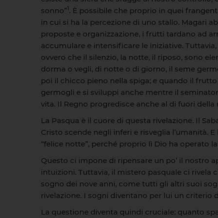
1
sonno”
. È possibile che proprio in quei frangent
in cui si ha la percezione di uno stallo. Magari
proposte e organizzazione, i frutti tardano ad arri
accumulare e intensificare le iniziative. Tuttavi
ovvero che il silenzio, la notte, il riposo, sono 
dorma o vegli, di notte o di giorno, il seme germ
poi il chicco pieno nella spiga; e quando il frutt
germogli e si sviluppi anche mentre il seminator
vita. Il Regno progredisce anche al di fuori della
La Pasqua è il cuore di questa rivelazione. Il Saba
Cristo scende negli inferi e risveglia l’umanità
“felice notte”, perché proprio lì Dio ha operato la
Questo ci impone di ripensare un po’ il nostro a
intuizioni. Tuttavia, il mistero pasquale ci riv
sogno dei nove anni, come tutti gli altri suoi so
rivelazione. I sogni diventano per lui un criteri
La questione diventa quindi cruciale: quanto spa