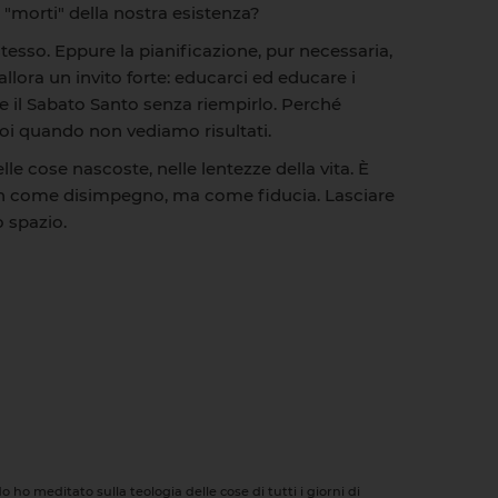
 "morti" della nostra esistenza?
tesso. Eppure la pianificazione, pur necessaria,
llora un invito forte: educarci ed educare i
e il Sabato Santo senza riempirlo. Perché
noi quando non vediamo risultati.
e cose nascoste, nelle lentezze della vita. È
 Non come disimpegno, ma come fiducia. Lasciare
o spazio.
ho meditato sulla teologia delle cose di tutti i giorni di