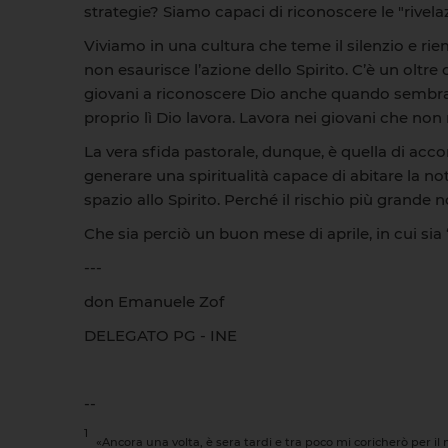
strategie? Siamo capaci di riconoscere le "rivel
Viviamo in una cultura che teme il silenzio e rie
non esaurisce l’azione dello Spirito. C’è un oltr
giovani a riconoscere Dio anche quando sembra a
proprio lì Dio lavora. Lavora nei giovani che no
La vera sfida pastorale, dunque, è quella di acco
generare una spiritualità capace di abitare la n
spazio allo Spirito. Perché il rischio più grande 
Che sia perciò un buon mese di aprile, in cui sia
---
don Emanuele Zof
DELEGATO PG - INE
--
1
«Ancora una volta, è sera tardi e tra poco mi coricherò per il