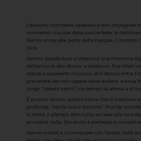
Carissimi confratelli salesiani e laici impegnati
momento cruciale della nostra fede: la Settimana
Siamo ormai alle porte della Pasqua, il mistero ch
luce.
Dentro questa luce si inserisce una memoria signi
dell’arrivo di don Bosco a Valdocco. Era infatti s
silenzi e apparenti chiusure, don Bosco entra fina
precarietà del non sapere dove andare e cosa fare;
lungo “sabato santo”, un tempo di attesa e di 
È proprio dentro questo clima che si inserisce 
profonda: “Aprile dolce dormire”. Può far sorride
la notte, il silenzio. Non tutto accade alla luce
accadere nulla, Dio porta a pienezza e compime
Siamo invitati a riconoscere con Tomas Halik (sc
esiste una sfera che sfugge al nostro controllo,