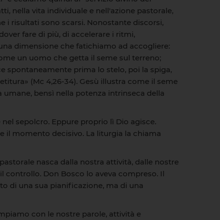
, nella vita individuale e nell'azione pastorale,
i risultati sono scarsi. Nonostante discorsi,
over fare di più, di accelerare i ritmi,
in una dimensione che fatichiamo ad accogliere:
è «come un uomo che getta il seme sul terreno;
uce spontaneamente prima lo stelo, poi la spiga,
ietitura» (Mc 4,26-34). Gesù illustra come il seme
à umane, bensì nella potenza intrinseca della
è nel sepolcro. Eppure proprio lì Dio agisce.
de il momento decisivo. La liturgia la chiama
storale nasca dalla nostra attività, dalle nostre
il controllo. Don Bosco lo aveva compreso. Il
tto di una sua pianificazione, ma di una
mpiamo con le nostre parole, attività e