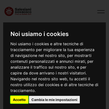
Noi usiamo i cookies
Noi usiamo i cookies e altre tecniche di
tracciamento per migliorare la tua esperienza
di navigazione nel nostro sito, per mostrarti
contenuti personalizzati e annunci mirati, per
analizzare il traffico sul nostro sito, e per
capire da dove arrivano i nostri visitatori.
21/05/2025
Navigando nel nostro sito web, tu accetti il
85 anni di Bearzi
nostro utilizzo dei cookies e di altre tecniche di
tracciamento.
A Udine tre giorni di iniziative e festa per l'anniversario
Accetto
Cambia le mie impostazioni
dell'istituto salesiano