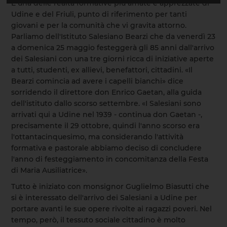
È una delle realtà formative più amate e apprezzate di
Udine e del Friuli, punto di riferimento per tanti
giovani e per la comunità che vi gravita attorno.
Parliamo dell'Istituto Salesiano Bearzi che da venerdì 23
a domenica 25 maggio festeggerà gli 85 anni dall'arrivo
dei Salesiani con una tre giorni ricca di iniziative aperte
a tutti, studenti, ex allievi, benefattori, cittadini. «Il
Bearzi comincia ad avere i capelli bianchi» dice
sorridendo il direttore don Enrico Gaetan, alla guida
dell'istituto dallo scorso settembre. «I Salesiani sono
arrivati qui a Udine nel 1939 - continua don Gaetan -,
precisamente il 29 ottobre, quindi l'anno scorso era
l'ottantacinquesimo, ma considerando l'attività
formativa e pastorale abbiamo deciso di concludere
l'anno di festeggiamento in concomitanza della Festa
di Maria Ausiliatrice».
Tutto è iniziato con monsignor Guglielmo Biasutti che
si è interessato dell'arrivo dei Salesiani a Udine per
portare avanti le sue opere rivolte ai ragazzi poveri. Nel
tempo, però, il tessuto sociale cittadino è molto