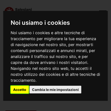
Noi usiamo i cookies
Noi usiamo i cookies e altre tecniche di
tracciamento per migliorare la tua esperienza
di navigazione nel nostro sito, per mostrarti
contenuti personalizzati e annunci mirati, per
analizzare il traffico sul nostro sito, e per
capire da dove arrivano i nostri visitatori.
Navigando nel nostro sito web, tu accetti il
nostro utilizzo dei cookies e di altre tecniche di
26/10/2021
tracciamento.
La cuoca e "mamma" del Rainerum che
cucinò anche per Papa Giovanni
Accetto
Cambia le mie impostazioni