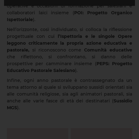
operative e occasioni di formazione per salesiani e
collaboratori laici insieme (
POI: Progetto Organico
Ispettoriale
).
Nell’orizzonte, così individuato, si colloca la riflessione
progettuale con cui
l’Ispettoria e le singole Opere
leggono criticamente la propria azione educativa e
pastorale,
si riconoscono come
Comunità educative
che riflettono, si confrontano, si danno delle
prospettive per camminare insieme (
PEPS: Progetto
Educativo Pastorale Salesiano
).
Infine, ogni anno pastorale è contrassegnato da un
tema attorno al quale si sviluppano sussidi orientati sia
alle comunità religiose, sia agli animatori pastorali, sia
anche alle varie fasce di età dei destinatari (
Sussidio
MGS
).