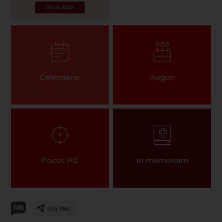
VISUALIZZA
Calendario
Auguri
Focus PG
In memoriam
Siti INE