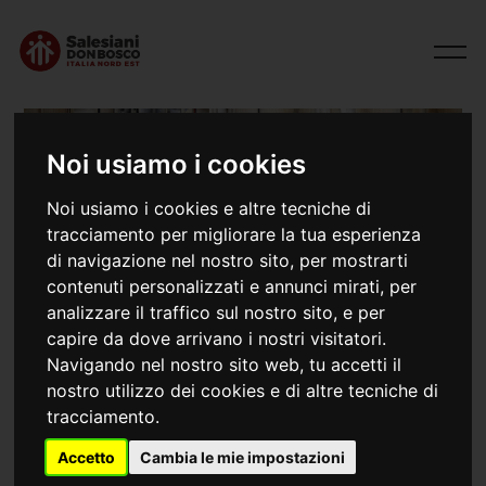
Noi usiamo i cookies
Documenti
Noi usiamo i cookies e altre tecniche di
Salesiani Don Bosco Italia - Nord Est
tracciamento per migliorare la tua esperienza
di navigazione nel nostro sito, per mostrarti
contenuti personalizzati e annunci mirati, per
analizzare il traffico sul nostro sito, e per
capire da dove arrivano i nostri visitatori.
L’Ispettoria Italia – Nord Est
dichiara pubblicamente
che nello svolgimento della sua missione si attiene
Navigando nel nostro sito web, tu accetti il
scrupolosamente alla normativa vigente circa la
nostro utilizzo dei cookies e di altre tecniche di
protezione dei minori e la correttezza in tutte le forme
tracciamento.
di relazione interpersonale (
Codice etico
). Viene
Accetto
Cambia le mie impostazioni
espressamente dichiarato l’orizzonte ideale all’interno
del quale saranno lette sfide, individuate priorità, scelte