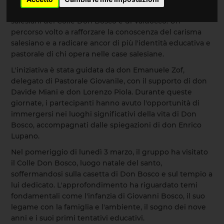
un'intensa esperienza di formazione nei luoghi
salesiani del Colle Don Bosco e di Valdocco. Un
percorso volto a rafforzare la conoscenza del carisma
salesiano e a radicare ancor di più l'identità educativa e
pastorale di chi opera nelle case salesiane.
L'iniziativa è stata guidata da don Emanuele Zof,
delegato di Pastorale Giovanile, con il supporto di don
Davide Miani e don Lorenzo Piola. Durante queste
giornate, i partecipanti hanno avuto l'opportunità di
immergersi nei luoghi significativi della vita di Don
Bosco, accompagnati dalle spiegazioni di don Enrico
Lupano.
Nel pomeriggio di lunedì 3 marzo, il gruppo ha visitato
il Colle Don Bosco, luogo natale del santo,
soffermandosi sulla casetta di Don Bosco e sul tempio a
lui dedicato. L'approfondimento ha riguardato temi
fondamentali come l'infanzia di Giovanni Bosco, il suo
legame con la famiglia e l'ambiente, il sogno dei nove
anni e i suoi primi tentativi educativi.