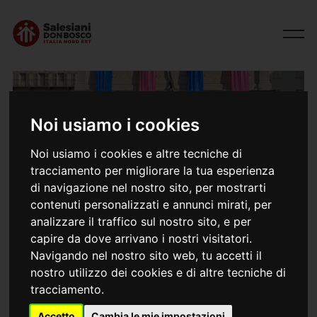
Noi usiamo i cookies
Noi usiamo i cookies e altre tecniche di
tracciamento per migliorare la tua esperienza
di navigazione nel nostro sito, per mostrarti
contenuti personalizzati e annunci mirati, per
05/03/2025
analizzare il traffico sul nostro sito, e per
Formazione neoassunti sui luoghi
capire da dove arrivano i nostri visitatori.
salesiani
Navigando nel nostro sito web, tu accetti il
nostro utilizzo dei cookies e di altre tecniche di
tracciamento.
Dal 3 al 5 marzo 2025, una settantina di neoassunti delle
opere salesiane dell'Ispettoria San Marco hanno vissuto
Accetto
Cambia le mie impostazioni