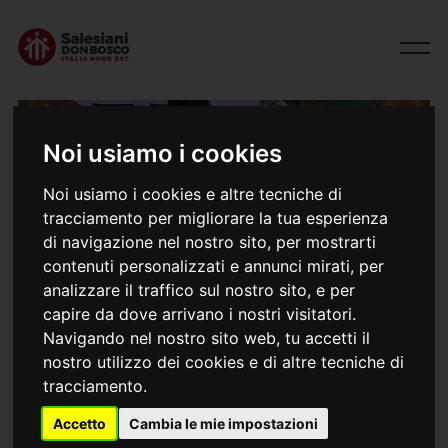
Noi usiamo i cookies
Noi usiamo i cookies e altre tecniche di
tracciamento per migliorare la tua esperienza
di navigazione nel nostro sito, per mostrarti
contenuti personalizzati e annunci mirati, per
analizzare il traffico sul nostro sito, e per
30/10/2024
capire da dove arrivano i nostri visitatori.
E adesso?
Navigando nel nostro sito web, tu accetti il
nostro utilizzo dei cookies e di altre tecniche di
tracciamento.
Lunedì 28 ottobre (e in altre giornate), le classi quinte
della scuola San Zeno di Verona hanno vissuto una
Accetto
Cambia le mie impostazioni
giornata speciale: un ritiro pensato per aiutarli a